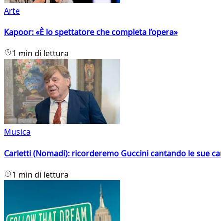
Arte
Kapoor: «È lo spettatore che completa l’opera»
1 min di lettura
Musica
Carletti (Nomadi): ricorderemo Guccini cantando le sue ca
1 min di lettura