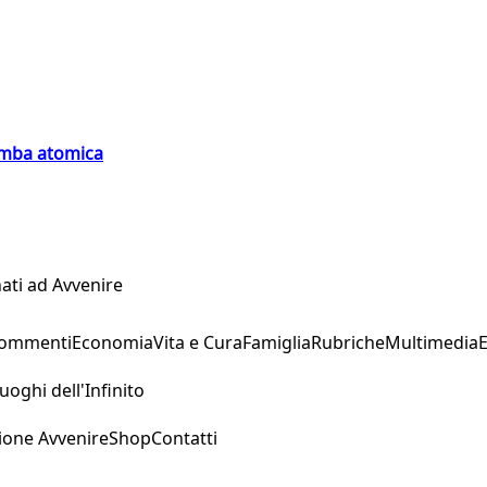
bomba atomica
ati ad Avvenire
Commenti
Economia
Vita e Cura
Famiglia
Rubriche
Multimedia
uoghi dell'Infinito
ione Avvenire
Shop
Contatti