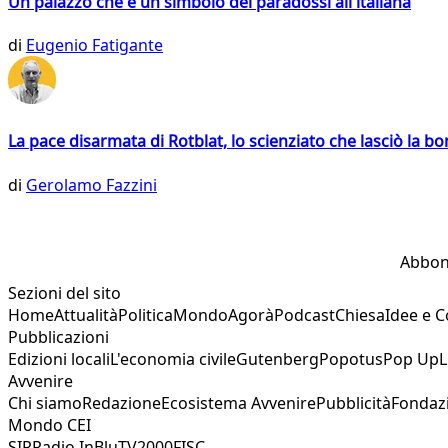
Un palazzo che è un simbolo dei paradossi all'italiana
di
Eugenio Fatigante
La pace disarmata di Rotblat, lo scienziato che lasciò la 
di
Gerolamo Fazzini
Abbon
Sezioni del sito
Home
Attualità
Politica
Mondo
Agorà
Podcast
Chiesa
Idee e 
Pubblicazioni
Edizioni locali
L'economia civile
Gutenberg
Popotus
Pop Up
L
Avvenire
Chi siamo
Redazione
Ecosistema Avvenire
Pubblicità
Fondaz
Mondo CEI
SIR
Radio InBlu
TV2000
FISC