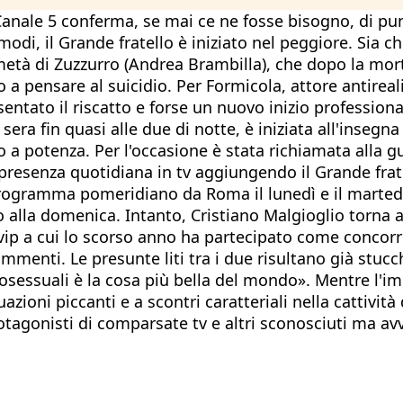
. Canale 5 conferma, se mai ce ne fosse bisogno, di pun
modi, il Grande fratello è iniziato nel peggiore. Sia ch
a metà di Zuzzurro (Andrea Brambilla), che dopo la m
 a pensare al suicidio. Per Formicola, attore antireali
esentato il riscatto e forse un nuovo inizio professiona
ra fin quasi alle due di notte, è iniziata all'insegna 
ato a potenza. Per l'occasione è stata richiamata alla 
presenza quotidiana in tv aggiungendo il Grande frat
programma pomeridiano da Roma il lunedì e il martedì
alla domenica. Intanto, Cristiano Malgioglio torna al
o vip a cui lo scorso anno ha partecipato come concor
mmenti. Le presunte liti tra i due risultano già stucc
sessuali è la cosa più bella del mondo». Mentre l'im
zioni piccanti e a scontri caratteriali nella cattivit
rotagonisti di comparsate tv e altri sconosciuti ma avv