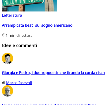
Letteratura
Arrampicata beat sul sogno americano
1 min di lettura
Idee e commenti
Giorgia e Pedro, i due «opposti» che tirando la corda risc
di
Marco Iasevoli