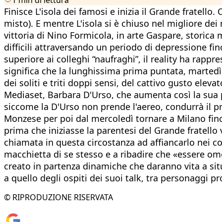
Finisce L'isola dei famosi e inizia il Grande fratello
misto). E mentre L'isola si è chiuso nel migliore dei 
vittoria di Nino Formicola, in arte Gaspare, storic
difficili attraversando un periodo di depressione fino
superiore ai colleghi “naufraghi”, il reality ha rappr
significa che la lunghissima prima puntata, martedì se
dei soliti e triti doppi sensi, del cattivo gusto elev
Mediaset, Barbara D'Urso, che aumenta così la sua 
siccome la D'Urso non prende l'aereo, condurrà il 
Monzese per poi dal mercoledì tornare a Milano fino 
prima che iniziasse la parentesi del Grande fratell
chiamata in questa circostanza ad affiancarlo nei co
macchietta di se stesso e a ribadire che «essere omo
creato in partenza dinamiche che daranno vita a situa
a quello degli ospiti dei suoi talk, tra personaggi p
© RIPRODUZIONE RISERVATA