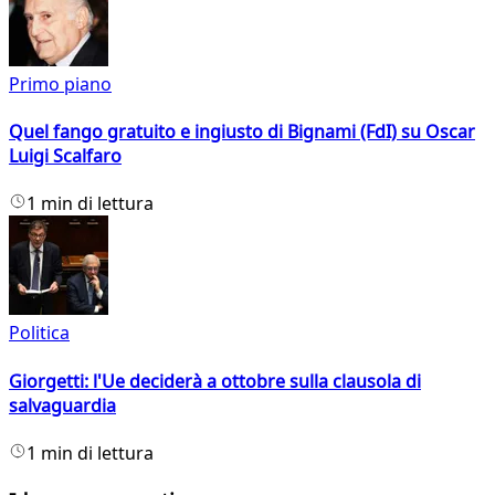
Primo piano
Quel fango gratuito e ingiusto di Bignami (FdI) su Oscar
Luigi Scalfaro
1 min di lettura
Politica
Giorgetti: l'Ue deciderà a ottobre sulla clausola di
salvaguardia
1 min di lettura