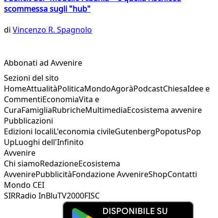
scommessa sugli "hub"
di
Vincenzo R. Spagnolo
Abbonati ad Avvenire
Sezioni del sito
Home
Attualità
Politica
Mondo
Agorà
Podcast
Chiesa
Idee e
Commenti
Economia
Vita e
Cura
Famiglia
Rubriche
Multimedia
Ecosistema avvenire
Pubblicazioni
Edizioni locali
L'economia civile
Gutenberg
Popotus
Pop
Up
Luoghi dell'Infinito
Avvenire
Chi siamo
Redazione
Ecosistema
Avvenire
Pubblicità
Fondazione Avvenire
Shop
Contatti
Mondo CEI
SIR
Radio InBlu
TV2000
FISC