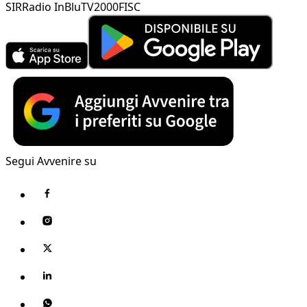
SIR
Radio InBlu
TV2000
FISC
Segui Avvenire su