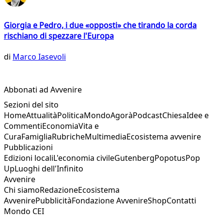
Giorgia e Pedro, i due «opposti» che tirando la corda
rischiano di spezzare l'Europa
di
Marco Iasevoli
Abbonati ad Avvenire
Sezioni del sito
Home
Attualità
Politica
Mondo
Agorà
Podcast
Chiesa
Idee e
Commenti
Economia
Vita e
Cura
Famiglia
Rubriche
Multimedia
Ecosistema avvenire
Pubblicazioni
Edizioni locali
L'economia civile
Gutenberg
Popotus
Pop
Up
Luoghi dell'Infinito
Avvenire
Chi siamo
Redazione
Ecosistema
Avvenire
Pubblicità
Fondazione Avvenire
Shop
Contatti
Mondo CEI