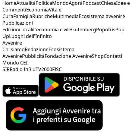
Home
Attualità
Politica
Mondo
Agorà
Podcast
Chiesa
Idee e
Commenti
Economia
Vita e
Cura
Famiglia
Rubriche
Multimedia
Ecosistema avvenire
Pubblicazioni
Edizioni locali
L'economia civile
Gutenberg
Popotus
Pop
Up
Luoghi dell'Infinito
Avvenire
Chi siamo
Redazione
Ecosistema
Avvenire
Pubblicità
Fondazione Avvenire
Shop
Contatti
Mondo CEI
SIR
Radio InBlu
TV2000
FISC