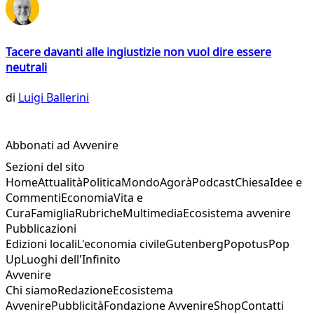
Tacere davanti alle ingiustizie non vuol dire essere
neutrali
di
Luigi Ballerini
Abbonati ad Avvenire
Sezioni del sito
Home
Attualità
Politica
Mondo
Agorà
Podcast
Chiesa
Idee e
Commenti
Economia
Vita e
Cura
Famiglia
Rubriche
Multimedia
Ecosistema avvenire
Pubblicazioni
Edizioni locali
L'economia civile
Gutenberg
Popotus
Pop
Up
Luoghi dell'Infinito
Avvenire
Chi siamo
Redazione
Ecosistema
Avvenire
Pubblicità
Fondazione Avvenire
Shop
Contatti