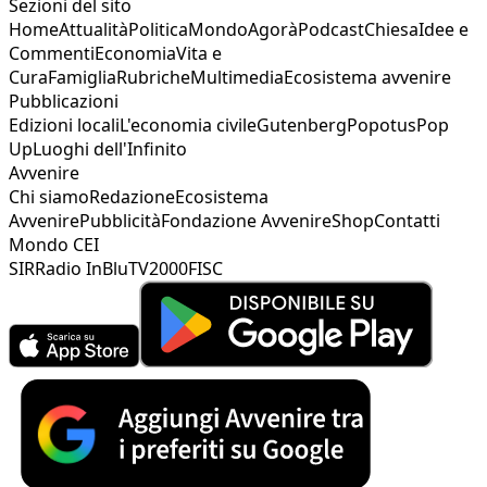
Sezioni del sito
Home
Attualità
Politica
Mondo
Agorà
Podcast
Chiesa
Idee e
Commenti
Economia
Vita e
Cura
Famiglia
Rubriche
Multimedia
Ecosistema avvenire
Pubblicazioni
Edizioni locali
L'economia civile
Gutenberg
Popotus
Pop
Up
Luoghi dell'Infinito
Avvenire
Chi siamo
Redazione
Ecosistema
Avvenire
Pubblicità
Fondazione Avvenire
Shop
Contatti
Mondo CEI
SIR
Radio InBlu
TV2000
FISC