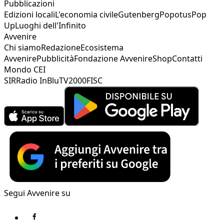
Pubblicazioni
Edizioni locali
L'economia civile
Gutenberg
Popotus
Pop
Up
Luoghi dell'Infinito
Avvenire
Chi siamo
Redazione
Ecosistema
Avvenire
Pubblicità
Fondazione Avvenire
Shop
Contatti
Mondo CEI
SIR
Radio InBlu
TV2000
FISC
Segui Avvenire su