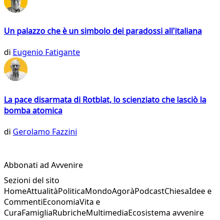
Un palazzo che è un simbolo dei paradossi all'italiana
di
Eugenio Fatigante
La pace disarmata di Rotblat, lo scienziato che lasciò la
bomba atomica
di
Gerolamo Fazzini
Abbonati ad Avvenire
Sezioni del sito
Home
Attualità
Politica
Mondo
Agorà
Podcast
Chiesa
Idee e
Commenti
Economia
Vita e
Cura
Famiglia
Rubriche
Multimedia
Ecosistema avvenire