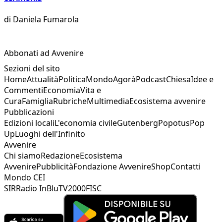
di
Daniela Fumarola
Abbonati ad Avvenire
Sezioni del sito
Home
Attualità
Politica
Mondo
Agorà
Podcast
Chiesa
Idee e
Commenti
Economia
Vita e
Cura
Famiglia
Rubriche
Multimedia
Ecosistema avvenire
Pubblicazioni
Edizioni locali
L'economia civile
Gutenberg
Popotus
Pop
Up
Luoghi dell'Infinito
Avvenire
Chi siamo
Redazione
Ecosistema
Avvenire
Pubblicità
Fondazione Avvenire
Shop
Contatti
Mondo CEI
SIR
Radio InBlu
TV2000
FISC