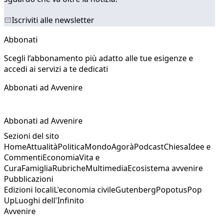
Iscriviti alle newsletter
Abbonati
Scegli l’abbonamento più adatto alle tue esigenze e
accedi ai servizi a te dedicati
Abbonati ad Avvenire
Abbonati ad Avvenire
Sezioni del sito
Home
Attualità
Politica
Mondo
Agorà
Podcast
Chiesa
Idee e
Commenti
Economia
Vita e
Cura
Famiglia
Rubriche
Multimedia
Ecosistema avvenire
Pubblicazioni
Edizioni locali
L'economia civile
Gutenberg
Popotus
Pop
Up
Luoghi dell'Infinito
Avvenire