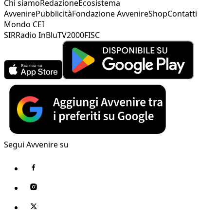
Chi siamo
Redazione
Ecosistema
Avvenire
Pubblicità
Fondazione Avvenire
Shop
Contatti
Mondo CEI
SIR
Radio InBlu
TV2000
FISC
Segui Avvenire su