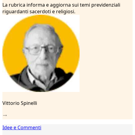
3
La rubrica informa e aggiorna sui temi previdenziali
4
riguardanti sacerdoti e religiosi.
5
6
7
8
9
10
11
12
13
14
15
16
17
18
Vittorio Spinelli
19
20
21
22
Idee e Commenti
23