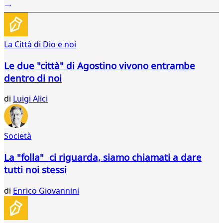
24
25
26
27
La Città di Dio e noi
28
29
Le due "città" di Agostino vivono entrambe
30
dentro di noi
31
...
di
Luigi Alici
75
76
Società
La "folla" ci riguarda, siamo chiamati a dare
tutti noi stessi
di
Enrico Giovannini