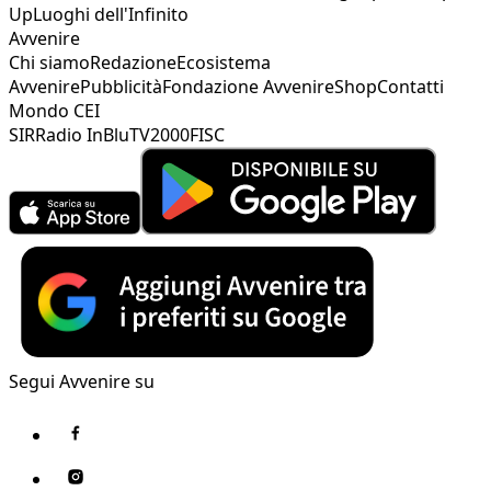
Up
Luoghi dell'Infinito
Avvenire
Chi siamo
Redazione
Ecosistema
Avvenire
Pubblicità
Fondazione Avvenire
Shop
Contatti
Mondo CEI
SIR
Radio InBlu
TV2000
FISC
Segui Avvenire su