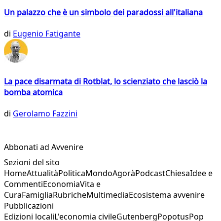
Un palazzo che è un simbolo dei paradossi all'italiana
di
Eugenio Fatigante
La pace disarmata di Rotblat, lo scienziato che lasciò la
bomba atomica
di
Gerolamo Fazzini
Abbonati ad Avvenire
Sezioni del sito
Home
Attualità
Politica
Mondo
Agorà
Podcast
Chiesa
Idee e
Commenti
Economia
Vita e
Cura
Famiglia
Rubriche
Multimedia
Ecosistema avvenire
Pubblicazioni
Edizioni locali
L'economia civile
Gutenberg
Popotus
Pop