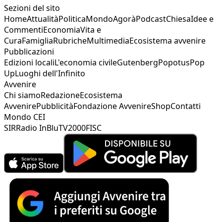
Sezioni del sito
Home
Attualità
Politica
Mondo
Agorà
Podcast
Chiesa
Idee e
Commenti
Economia
Vita e
Cura
Famiglia
Rubriche
Multimedia
Ecosistema avvenire
Pubblicazioni
Edizioni locali
L'economia civile
Gutenberg
Popotus
Pop
Up
Luoghi dell'Infinito
Avvenire
Chi siamo
Redazione
Ecosistema
Avvenire
Pubblicità
Fondazione Avvenire
Shop
Contatti
Mondo CEI
SIR
Radio InBlu
TV2000
FISC