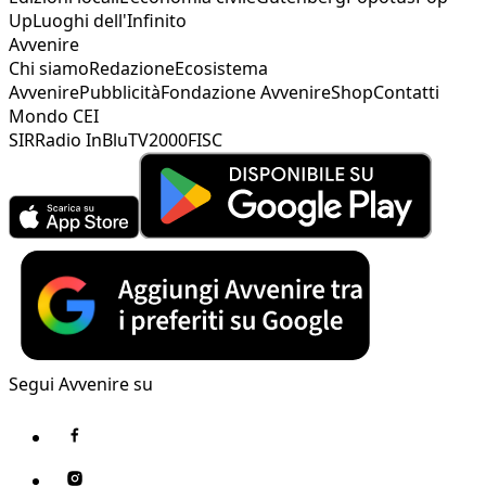
Up
Luoghi dell'Infinito
Avvenire
Chi siamo
Redazione
Ecosistema
Avvenire
Pubblicità
Fondazione Avvenire
Shop
Contatti
Mondo CEI
SIR
Radio InBlu
TV2000
FISC
Segui Avvenire su