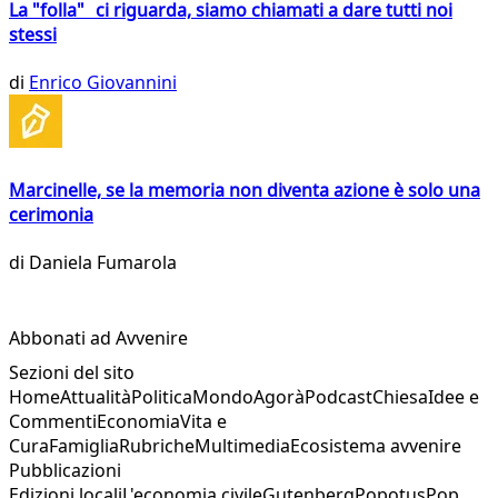
La "folla" ci riguarda, siamo chiamati a dare tutti noi
stessi
di
Enrico Giovannini
Marcinelle, se la memoria non diventa azione è solo una
cerimonia
di
Daniela Fumarola
Abbonati ad Avvenire
Sezioni del sito
Home
Attualità
Politica
Mondo
Agorà
Podcast
Chiesa
Idee e
Commenti
Economia
Vita e
Cura
Famiglia
Rubriche
Multimedia
Ecosistema avvenire
Pubblicazioni
Edizioni locali
L'economia civile
Gutenberg
Popotus
Pop