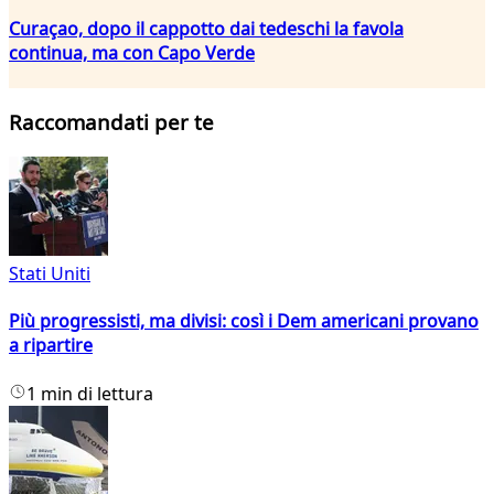
Curaçao, dopo il cappotto dai tedeschi la favola
continua, ma con Capo Verde
Raccomandati per te
Stati Uniti
Più progressisti, ma divisi: così i Dem americani provano
a ripartire
1 min di lettura