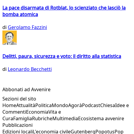
La pace disarmata di Rotblat, lo scienziato che lasciò la
bomba atomica
di
Gerolamo Fazzini
Delitti, paura, sicurezza e voto: il diritto alla statistica
di
Leonardo Becchetti
Abbonati ad Avvenire
Sezioni del sito
Home
Attualità
Politica
Mondo
Agorà
Podcast
Chiesa
Idee e
Commenti
Economia
Vita e
Cura
Famiglia
Rubriche
Multimedia
Ecosistema avvenire
Pubblicazioni
Edizioni locali
L'economia civile
Gutenberg
Popotus
Pop