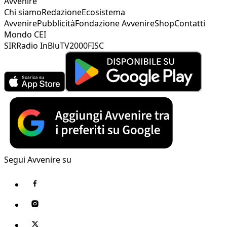
Avvenire
Chi siamo
Redazione
Ecosistema
Avvenire
Pubblicità
Fondazione Avvenire
Shop
Contatti
Mondo CEI
SIR
Radio InBlu
TV2000
FISC
Segui Avvenire su