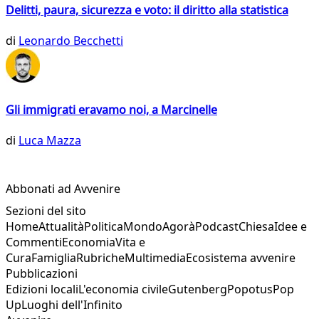
Delitti, paura, sicurezza e voto: il diritto alla statistica
di
Leonardo Becchetti
Gli immigrati eravamo noi, a Marcinelle
di
Luca Mazza
Abbonati ad Avvenire
Sezioni del sito
Home
Attualità
Politica
Mondo
Agorà
Podcast
Chiesa
Idee e
Commenti
Economia
Vita e
Cura
Famiglia
Rubriche
Multimedia
Ecosistema avvenire
Pubblicazioni
Edizioni locali
L'economia civile
Gutenberg
Popotus
Pop
Up
Luoghi dell'Infinito