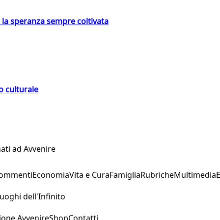
e la speranza sempre coltivata
o culturale
ati ad Avvenire
Commenti
Economia
Vita e Cura
Famiglia
Rubriche
Multimedia
uoghi dell'Infinito
ione Avvenire
Shop
Contatti