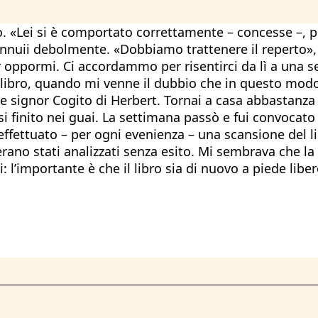
. «Lei si è comportato correttamente – concesse –, pe
Annuii debolmente. «Dobbiamo trattenere il reperto», 
 oppormi. Ci accordammo per risentirci da lì a una 
libro, quando mi venne il dubbio che in questo modo 
le signor Cogito di Herbert. Tornai a casa abbastanza
inito nei guai. La settimana passò e fui convocato dal
ettuato – per ogni evenienza – una scansione del libr
rano stati analizzati senza esito. Mi sembrava che la
 l’importante è che il libro sia di nuovo a piede liber