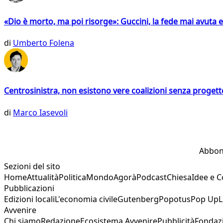
«Dio è morto, ma poi risorge»: Guccini, la fede mai avuta 
di
Umberto Folena
Centrosinistra, non esistono vere coalizioni senza progett
di
Marco Iasevoli
Abbon
Sezioni del sito
Home
Attualità
Politica
Mondo
Agorà
Podcast
Chiesa
Idee e 
Pubblicazioni
Edizioni locali
L'economia civile
Gutenberg
Popotus
Pop Up
L
Avvenire
Chi siamo
Redazione
Ecosistema Avvenire
Pubblicità
Fondaz