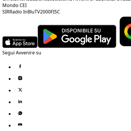
Mondo CEI
SIR
Radio InBlu
TV2000
FISC
Segui Avvenire su