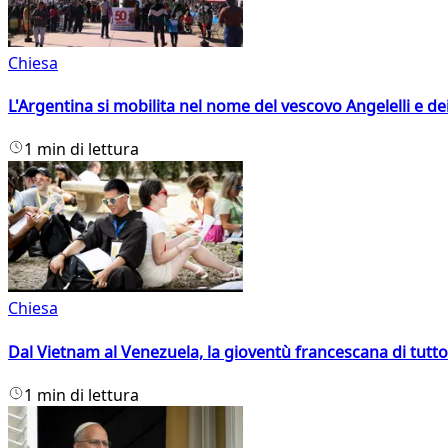
Chiesa
L'Argentina si mobilita nel nome del vescovo Angelelli e dei
1 min di lettura
Chiesa
Dal Vietnam al Venezuela, la gioventù francescana di tutto
1 min di lettura