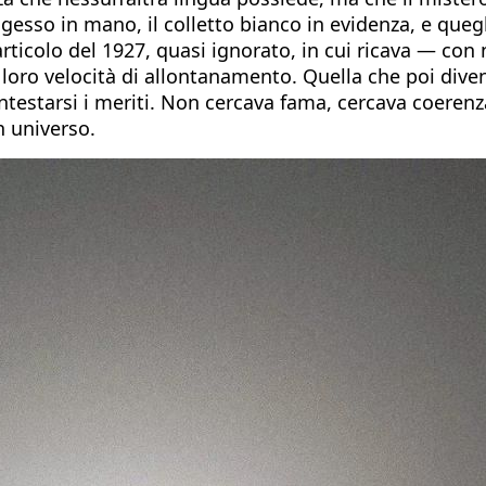
sso in mano, il colletto bianco in evidenza, e quegl
articolo del 1927, quasi ignorato, in cui ricava — con
 loro velocità di allontanamento. Quella che poi dive
 intestarsi i meriti. Non cercava fama, cercava coeren
n universo.