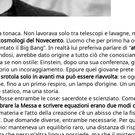
onaca. Non lavorava solo tra telescopi e lavagne, ma
i cosmologi del Novecento
. L’uomo che per primo ha os
tato il Big Bang”. In realtà lui preferiva parlare di “
a
osi, avrebbe dato origine a tutto ciò che conosciamo
a se non ostile: Einstein, dopo una sua conferenza, gli
oprio un incoraggiamento. Eppure quel giovane prete b
srotola solo in avanti ma può essere riavvolta
: se og
e, fino a un primo respiro, un lampo d’origine. Un un
statico, ma una storia.
fosse entrambe le cose: sacerdote e scienziato. Come 
brare la Messa e scrivere equazioni erano due modi d
a materia e l’atto della creazione c’è un abisso che la 
ché”. Due domande diverse, entrambe necessarie. Per q
Dio: manteneva un equilibrio raro, una distanza di risp
a che nessun’altra lingua possiede, ma che il mistero