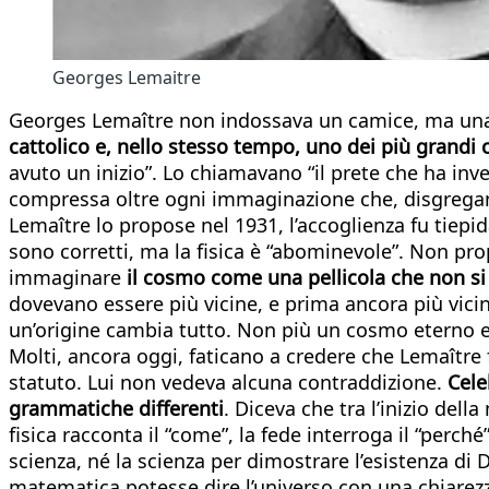
Georges Lemaitre
Georges Lemaître non indossava un camice, ma una t
cattolico e, nello stesso tempo, uno dei più grand
avuto un inizio”. Lo chiamavano “il prete che ha inven
compressa oltre ogni immaginazione che, disgregand
Lemaître lo propose nel 1931, l’accoglienza fu tiepid
sono corretti, ma la fisica è “abominevole”. Non pr
immaginare
il cosmo come una pellicola che non si 
dovevano essere più vicine, e prima ancora più vicin
un’origine cambia tutto. Non più un cosmo eterno e 
Molti, ancora oggi, faticano a credere che Lemaître 
statuto. Lui non vedeva alcuna contraddizione.
Cele
grammatiche differenti
. Diceva che tra l’inizio dell
fisica racconta il “come”, la fede interroga il “per
scienza, né la scienza per dimostrare l’esistenza di 
matematica potesse dire l’universo con una chiarezz