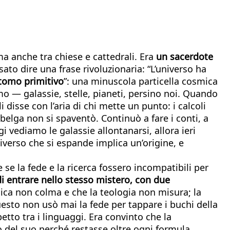
 anche tra chiese e cattedrali. Era
un sacerdote
ato dire una frase rivoluzionaria: “L’universo ha
tomo primitivo
”: una minuscola particella cosmica
 — galassie, stelle, pianeti, persino noi. Quando
 disse con l’aria di chi mette un punto: i calcoli
elga non si spaventò. Continuò a fare i conti, a
gi vediamo le galassie allontanarsi, allora ieri
iverso che si espande implica un’origine, e
se la fede e la ricerca fossero incompatibili per
i entrare nello stesso mistero, con due
fisica non colma e che la teologia non misura; la
uesto non usò mai la fede per tappare i buchi della
etto tra i linguaggi. Era convinto che la
 del suo perché restasse oltre ogni formula.