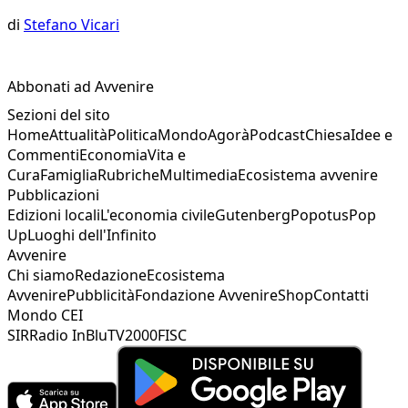
di
Stefano Vicari
Abbonati ad Avvenire
Sezioni del sito
Home
Attualità
Politica
Mondo
Agorà
Podcast
Chiesa
Idee e
Commenti
Economia
Vita e
Cura
Famiglia
Rubriche
Multimedia
Ecosistema avvenire
Pubblicazioni
Edizioni locali
L'economia civile
Gutenberg
Popotus
Pop
Up
Luoghi dell'Infinito
Avvenire
Chi siamo
Redazione
Ecosistema
Avvenire
Pubblicità
Fondazione Avvenire
Shop
Contatti
Mondo CEI
SIR
Radio InBlu
TV2000
FISC