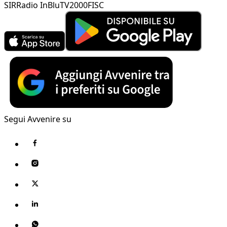
SIR
Radio InBlu
TV2000
FISC
Segui Avvenire su