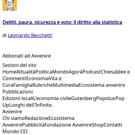
Delitti, paura, sicurezza e voto: il diritto alla statistica
di
Leonardo Becchetti
Abbonati ad Avvenire
Sezioni del sito
Home
Attualità
Politica
Mondo
Agorà
Podcast
Chiesa
Idee e
Commenti
Economia
Vita e
Cura
Famiglia
Rubriche
Multimedia
Ecosistema avvenire
Pubblicazioni
Edizioni locali
L'economia civile
Gutenberg
Popotus
Pop
Up
Luoghi dell'Infinito
Avvenire
Chi siamo
Redazione
Ecosistema
Avvenire
Pubblicità
Fondazione Avvenire
Shop
Contatti
Mondo CEI