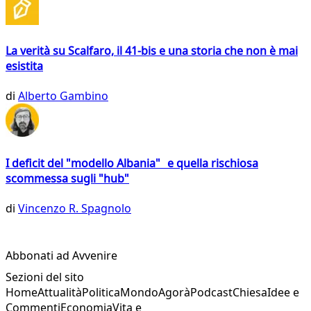
La verità su Scalfaro, il 41-bis e una storia che non è mai
esistita
di
Alberto Gambino
I deficit del "modello Albania" e quella rischiosa
scommessa sugli "hub"
di
Vincenzo R. Spagnolo
Abbonati ad Avvenire
Sezioni del sito
Home
Attualità
Politica
Mondo
Agorà
Podcast
Chiesa
Idee e
Commenti
Economia
Vita e