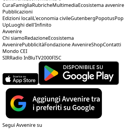
Cura
Famiglia
Rubriche
Multimedia
Ecosistema avvenire
Pubblicazioni
Edizioni locali
L'economia civile
Gutenberg
Popotus
Pop
Up
Luoghi dell'Infinito
Avvenire
Chi siamo
Redazione
Ecosistema
Avvenire
Pubblicità
Fondazione Avvenire
Shop
Contatti
Mondo CEI
SIR
Radio InBlu
TV2000
FISC
Segui Avvenire su