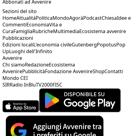
Abbonati ad Avvenire
Sezioni del sito
Home
Attualità
Politica
Mondo
Agorà
Podcast
Chiesa
Idee e
Commenti
Economia
Vita e
Cura
Famiglia
Rubriche
Multimedia
Ecosistema avvenire
Pubblicazioni
Edizioni locali
L'economia civile
Gutenberg
Popotus
Pop
Up
Luoghi dell'Infinito
Avvenire
Chi siamo
Redazione
Ecosistema
Avvenire
Pubblicità
Fondazione Avvenire
Shop
Contatti
Mondo CEI
SIR
Radio InBlu
TV2000
FISC