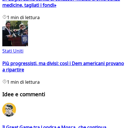
medicine, tagliati i fondi»
1 min di lettura
Stati Uniti
Più progressisti, ma divisi: così i Dem americani provano
a ripartire
1 min di lettura
Idee e commenti
Il Great Game tra Londra e Mosca che continua