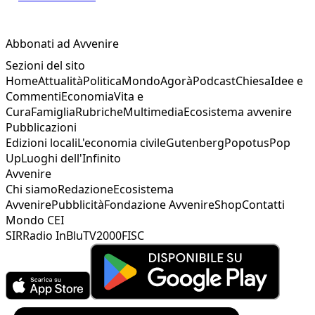
Abbonati ad Avvenire
Sezioni del sito
Home
Attualità
Politica
Mondo
Agorà
Podcast
Chiesa
Idee e
Commenti
Economia
Vita e
Cura
Famiglia
Rubriche
Multimedia
Ecosistema avvenire
Pubblicazioni
Edizioni locali
L'economia civile
Gutenberg
Popotus
Pop
Up
Luoghi dell'Infinito
Avvenire
Chi siamo
Redazione
Ecosistema
Avvenire
Pubblicità
Fondazione Avvenire
Shop
Contatti
Mondo CEI
SIR
Radio InBlu
TV2000
FISC