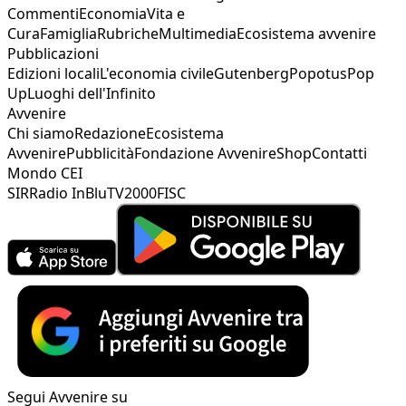
Commenti
Economia
Vita e
Cura
Famiglia
Rubriche
Multimedia
Ecosistema avvenire
Pubblicazioni
Edizioni locali
L'economia civile
Gutenberg
Popotus
Pop
Up
Luoghi dell'Infinito
Avvenire
Chi siamo
Redazione
Ecosistema
Avvenire
Pubblicità
Fondazione Avvenire
Shop
Contatti
Mondo CEI
SIR
Radio InBlu
TV2000
FISC
Segui Avvenire su