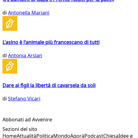
di
Antonella Mariani
L'asino è l'animale più francescano di tutti
di
Antonia Arslan
Dare ai figli la libertà di cavarsela da soli
di
Stefano Vicari
Abbonati ad Avvenire
Sezioni del sito
Home
Attualità
Politica
Mondo
Agorà
Podcast
Chiesa
Idee e