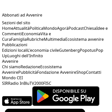
Abbonati ad Avvenire
Sezioni del sito
Home
Attualità
Politica
Mondo
Agorà
Podcast
Chiesa
Idee e
Commenti
Economia
Vita e
Cura
Famiglia
Rubriche
Multimedia
Ecosistema avvenire
Pubblicazioni
Edizioni locali
L'economia civile
Gutenberg
Popotus
Pop
Up
Luoghi dell'Infinito
Avvenire
Chi siamo
Redazione
Ecosistema
Avvenire
Pubblicità
Fondazione Avvenire
Shop
Contatti
Mondo CEI
SIR
Radio InBlu
TV2000
FISC