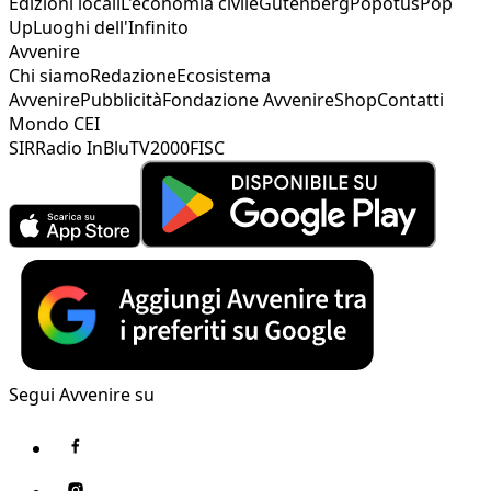
Edizioni locali
L'economia civile
Gutenberg
Popotus
Pop
Up
Luoghi dell'Infinito
Avvenire
Chi siamo
Redazione
Ecosistema
Avvenire
Pubblicità
Fondazione Avvenire
Shop
Contatti
Mondo CEI
SIR
Radio InBlu
TV2000
FISC
Segui Avvenire su