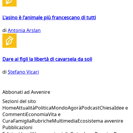
L'asino è l'animale più francescano di tutti
di
Antonia Arslan
Dare ai figli la libertà di cavarsela da soli
di
Stefano Vicari
Abbonati ad Avvenire
Sezioni del sito
Home
Attualità
Politica
Mondo
Agorà
Podcast
Chiesa
Idee e
Commenti
Economia
Vita e
Cura
Famiglia
Rubriche
Multimedia
Ecosistema avvenire
Pubblicazioni