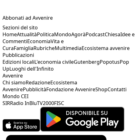
Abbonati ad Avvenire
Sezioni del sito
Home
Attualità
Politica
Mondo
Agorà
Podcast
Chiesa
Idee e
Commenti
Economia
Vita e
Cura
Famiglia
Rubriche
Multimedia
Ecosistema avvenire
Pubblicazioni
Edizioni locali
L'economia civile
Gutenberg
Popotus
Pop
Up
Luoghi dell'Infinito
Avvenire
Chi siamo
Redazione
Ecosistema
Avvenire
Pubblicità
Fondazione Avvenire
Shop
Contatti
Mondo CEI
SIR
Radio InBlu
TV2000
FISC