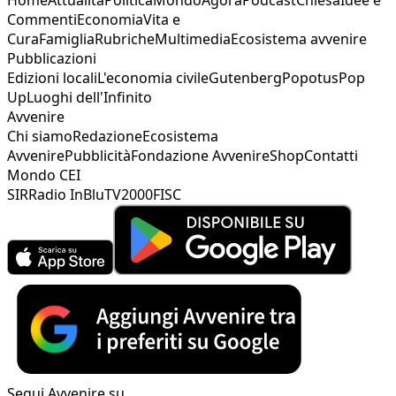
Commenti
Economia
Vita e
Cura
Famiglia
Rubriche
Multimedia
Ecosistema avvenire
Pubblicazioni
Edizioni locali
L'economia civile
Gutenberg
Popotus
Pop
Up
Luoghi dell'Infinito
Avvenire
Chi siamo
Redazione
Ecosistema
Avvenire
Pubblicità
Fondazione Avvenire
Shop
Contatti
Mondo CEI
SIR
Radio InBlu
TV2000
FISC
Segui Avvenire su