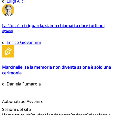
di
Luigi Alici
La "folla" ci riguarda, siamo chiamati a dare tutti noi
stessi
di
Enrico Giovannini
Marcinelle, se la memoria non diventa azione è solo una
cerimonia
di
Daniela Fumarola
Abbonati ad Avvenire
Sezioni del sito
Home
Attualità
Politica
Mondo
Agorà
Podcast
Chiesa
Idee e