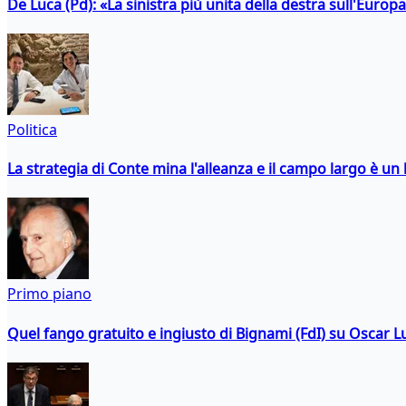
De Luca (Pd): «La sinistra più unita della destra sull'Europ
Politica
La strategia di Conte mina l'alleanza e il campo largo è un 
Primo piano
Quel fango gratuito e ingiusto di Bignami (FdI) su Oscar Lu