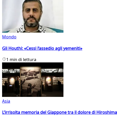
Mondo
Gli Houthi: «Cessi l’assedio agli yemeniti»
1 min di lettura
Asia
L’irrisolta memoria del Giappone tra il dolore di Hiroshima