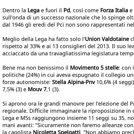
Dentro la
Lega
e fuori il
Pd
, così come
Forza Italia
e
sull'onda di un successo nazionale che lo spinge olt
dal 1946 gli eredi del Pci non sono rappresentati n
Meglio della Lega ha fatto solo l'
Union Valdotaine
ch
rispetto al 33% e ai 13 consiglieri del 2013. Il suo 
acciaccato da una travagliatissima legislatura tempe
Bene ma non benissimo il
Movimento 5 stelle
: con 
politiche (24%) in cui aveva espugnato il collegio 
forze autonomiste:
Stella Alpina-Pnv
10,6% (4 seggi
7,5% (3) e
Mouv 7
,1 (3).
Si aprono ora le grandi manovre per l'elezione del P
regionale. Difficile immaginare la riproposizione in 
Lega e M5s raggiungono insieme 11 seggi su 35, non
mani avanti: "Sicuramente non faremo alleanze con
la capolista
Nicoletta Spelgatti
. "Non abbiamo precl