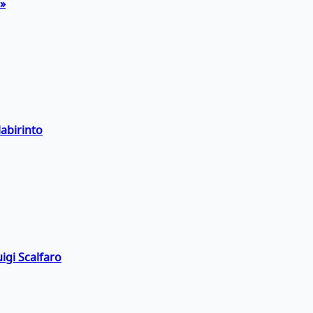
a»
labirinto
igi Scalfaro