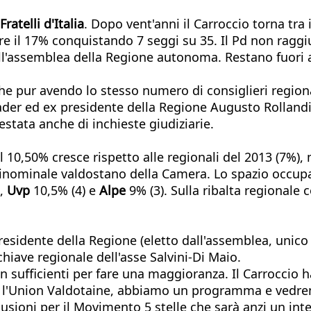
Fratelli d'Italia
. Dopo vent'anni il Carroccio torna tra 
re il 17% conquistando 7 seggi su 35. Il Pd non raggi
ell'assemblea della Regione autonoma. Restano fuori a
e pur avendo lo stesso numero di consiglieri regiona
leader ed ex presidente della Regione Augusto Rollandi
stata anche di inchieste giudiziarie.
il 10,50% cresce rispetto alle regionali del 2013 (7%)
uninominale valdostano della Camera. Lo spazio occup
),
Uvp
10,5% (4) e
Alpe
9% (3). Sulla ribalta regional
residente della Regione (eletto dall'assemblea, unico 
chiave regionale dell'asse Salvini-Di Maio.
 sufficienti per fare una maggioranza. Il Carroccio
 l'Union Valdotaine, abbiamo un programma e vedrem
usioni per il Movimento 5 stelle che sarà anzi un int