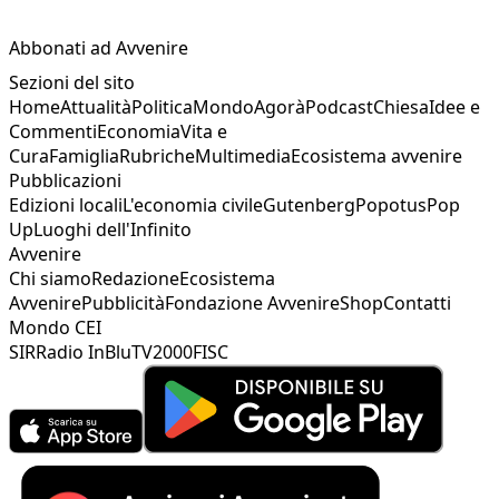
Abbonati ad Avvenire
Sezioni del sito
Home
Attualità
Politica
Mondo
Agorà
Podcast
Chiesa
Idee e
Commenti
Economia
Vita e
Cura
Famiglia
Rubriche
Multimedia
Ecosistema avvenire
Pubblicazioni
Edizioni locali
L'economia civile
Gutenberg
Popotus
Pop
Up
Luoghi dell'Infinito
Avvenire
Chi siamo
Redazione
Ecosistema
Avvenire
Pubblicità
Fondazione Avvenire
Shop
Contatti
Mondo CEI
SIR
Radio InBlu
TV2000
FISC