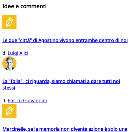
Idee e commenti
Le due "città" di Agostino vivono entrambe dentro di noi
di
Luigi Alici
La "folla" ci riguarda, siamo chiamati a dare tutti noi
stessi
di
Enrico Giovannini
Marcinelle, se la memoria non diventa azione è solo una