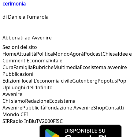
cerimonia
di
Daniela Fumarola
Abbonati ad Avvenire
Sezioni del sito
Home
Attualità
Politica
Mondo
Agorà
Podcast
Chiesa
Idee e
Commenti
Economia
Vita e
Cura
Famiglia
Rubriche
Multimedia
Ecosistema avvenire
Pubblicazioni
Edizioni locali
L'economia civile
Gutenberg
Popotus
Pop
Up
Luoghi dell'Infinito
Avvenire
Chi siamo
Redazione
Ecosistema
Avvenire
Pubblicità
Fondazione Avvenire
Shop
Contatti
Mondo CEI
SIR
Radio InBlu
TV2000
FISC