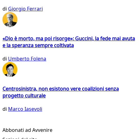
di
Giorgio Ferrari
«Dio è morto, ma poi risorge»: Guccini, la fede mai avuta
e la speranza sempre coltivata
di
Umberto Folena
Centrosinistra, non esistono vere coalizioni senza
progetto culturale
di
Marco Iasevoli
Abbonati ad Avvenire