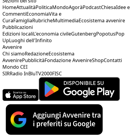
Sezioni del sito
Home
Attualità
Politica
Mondo
Agorà
Podcast
Chiesa
Idee e
Commenti
Economia
Vita e
Cura
Famiglia
Rubriche
Multimedia
Ecosistema avvenire
Pubblicazioni
Edizioni locali
L'economia civile
Gutenberg
Popotus
Pop
Up
Luoghi dell'Infinito
Avvenire
Chi siamo
Redazione
Ecosistema
Avvenire
Pubblicità
Fondazione Avvenire
Shop
Contatti
Mondo CEI
SIR
Radio InBlu
TV2000
FISC