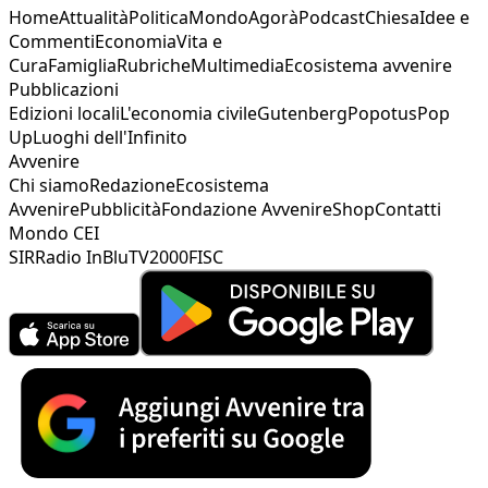
Home
Attualità
Politica
Mondo
Agorà
Podcast
Chiesa
Idee e
Commenti
Economia
Vita e
Cura
Famiglia
Rubriche
Multimedia
Ecosistema avvenire
Pubblicazioni
Edizioni locali
L'economia civile
Gutenberg
Popotus
Pop
Up
Luoghi dell'Infinito
Avvenire
Chi siamo
Redazione
Ecosistema
Avvenire
Pubblicità
Fondazione Avvenire
Shop
Contatti
Mondo CEI
SIR
Radio InBlu
TV2000
FISC