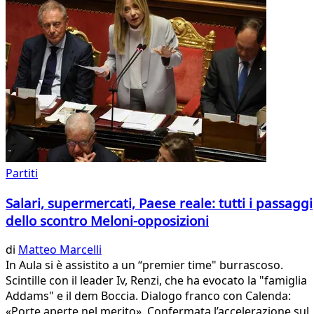
Partiti
Salari, supermercati, Paese reale: tutti i passaggi
dello scontro Meloni-opposizioni
di
Matteo Marcelli
In Aula si è assistito a un “premier time" burrascoso.
Scintille con il leader Iv, Renzi, che ha evocato la "famiglia
Addams" e il dem Boccia. Dialogo franco con Calenda:
«Porte aperte nel merito». Confermata l’accelerazione sul