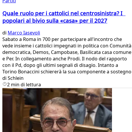
Partiti
Quale ruolo per i cattolici nel centrosinistra? I
popolari al bivio sulla «casa» per il 2027
di
Marco Iasevoli
Sabato a Roma in 700 per partecipare all'incontro che
vede insieme i cattolici impegnati in politica con Comunità
democratica, Demos, Campobase, Basilicata casa comune
e Per. In collegamento anche Prodi. Il nodo del rapporto
con il Pd, dopo gli ultimi segnali di disagio. Intanto a
Torino Bonaccini schiererà la sua componente a sostegno
di Schlein
2 min di lettura