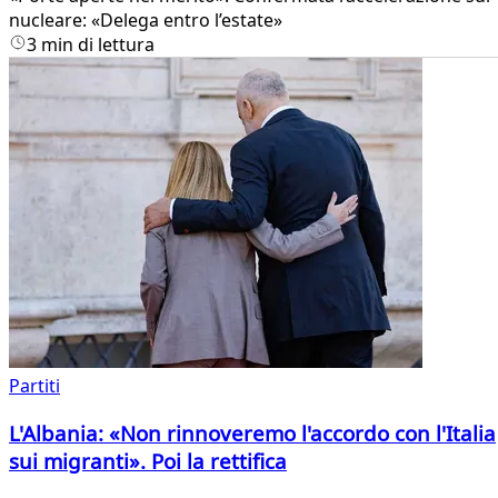
nucleare: «Delega entro l’estate»
3 min di lettura
Partiti
L'Albania: «Non rinnoveremo l'accordo con l'Italia
sui migranti». Poi la rettifica