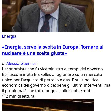
Energia
«Energia, serve la svolta in Europa. Tornare al
nucleare è una scelta giusta»
di
Alessia Guerrieri
L'economista che fu viceministro ai tempi del governo
Berlusconi invita Bruxelles a ragionare su un mercato
unico per l'acquisto di petrolio e gas. E sulla politica
economica del governo dice: bene gli ultimi interventi, ma
il problema è che tutto poggia sulle sabbie mobili
2 min di lettura