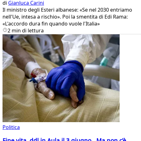
di
Gianluca Carini
Il ministro degli Esteri albanese: «Se nel 2030 entriamo
nell'Ue, intesa a rischio». Poi la smentita di Edi Rama:
«L'accordo dura fin quando vuole l'Italia»
2 min di lettura
Politica
Fine vita, ddl in Aula il 3 giugno. Ma non c’è