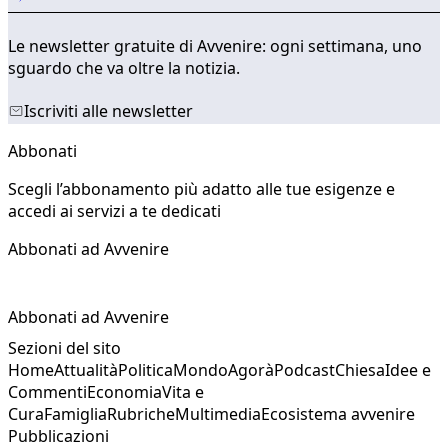
Le newsletter gratuite di Avvenire: ogni settimana, uno
sguardo che va oltre la notizia.
Iscriviti alle newsletter
Abbonati
Scegli l’abbonamento più adatto alle tue esigenze e
accedi ai servizi a te dedicati
Abbonati ad Avvenire
Abbonati ad Avvenire
Sezioni del sito
Home
Attualità
Politica
Mondo
Agorà
Podcast
Chiesa
Idee e
Commenti
Economia
Vita e
Cura
Famiglia
Rubriche
Multimedia
Ecosistema avvenire
Pubblicazioni