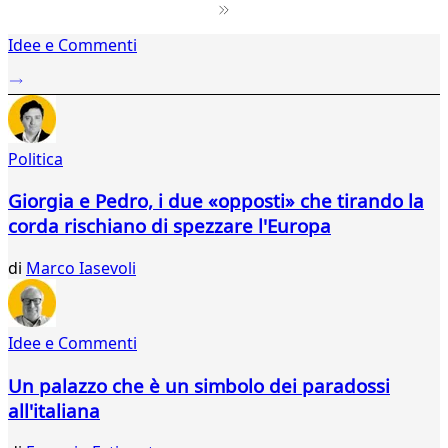
1
Idee e Commenti
2
3
4
5
6
Politica
7
8
Giorgia e Pedro, i due «opposti» che tirando la
9
corda rischiano di spezzare l'Europa
10
11
di
Marco Iasevoli
12
13
14
15
Idee e Commenti
16
17
Un palazzo che è un simbolo dei paradossi
18
all'italiana
19
20