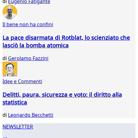
di
Eugenio Fatigante
21
22
23
Il bene non ha confini
24
...
La pace disarmata di Rotblat, lo scienziato che
339
lasciò la bomba atomica
340
di
Gerolamo Fazzini
Idee e Commenti
Delitti, paura, sicurezza e voto: il diritto alla
statistica
di
Leonardo Becchetti
NEWSLETTER