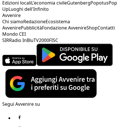
Edizioni locali
L'economia civile
Gutenberg
Popotus
Pop
Up
Luoghi dell'Infinito
Avvenire
Chi siamo
Redazione
Ecosistema
Avvenire
Pubblicità
Fondazione Avvenire
Shop
Contatti
Mondo CEI
SIR
Radio InBlu
TV2000
FISC
Segui Avvenire su