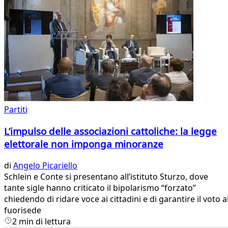
Partiti
L’impulso delle associazioni cattoliche: la legge
elettorale non imponga minoranze
di
Angelo Picariello
Schlein e Conte si presentano all’istituto Sturzo, dove
tante sigle hanno criticato il bipolarismo “forzato”
chiedendo di ridare voce ai cittadini e di garantire il voto a
fuorisede
2 min di lettura