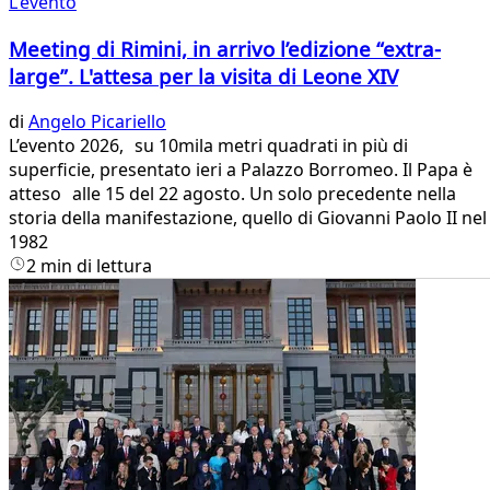
L'evento
Meeting di Rimini, in arrivo l’edizione “extra-
large”. L'attesa per la visita di Leone XIV
di
Angelo Picariello
L’evento 2026, su 10mila metri quadrati in più di
superficie, presentato ieri a Palazzo Borromeo. Il Papa è
atteso alle 15 del 22 agosto. Un solo precedente nella
storia della manifestazione, quello di Giovanni Paolo II nel
1982
2 min di lettura