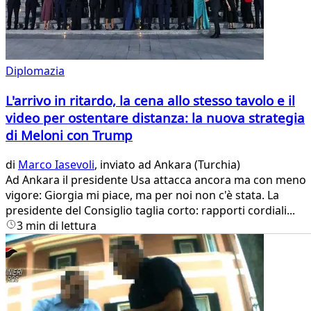
Diplomazia
L'arrivo in ritardo, la cena allo stesso tavolo e il
video per ostentare distanza: la nuova strategia
di Meloni con Trump
di
Marco Iasevoli
, inviato ad Ankara (Turchia)
Ad Ankara il presidente Usa attacca ancora ma con meno
vigore: Giorgia mi piace, ma per noi non c'è stata. La
presidente del Consiglio taglia corto: rapporti cordiali...
3 min di lettura