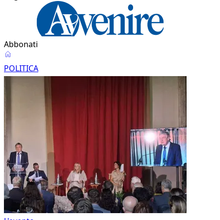
Abbonati
Politica
POLITICA