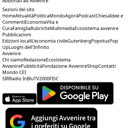
Abbonati ad Avvenire
Sezioni del sito
Home
Attualità
Politica
Mondo
Agorà
Podcast
Chiesa
Idee e
Commenti
Economia
Vita e
Cura
Famiglia
Rubriche
Multimedia
Ecosistema avvenire
Pubblicazioni
Edizioni locali
L'economia civile
Gutenberg
Popotus
Pop
Up
Luoghi dell'Infinito
Avvenire
Chi siamo
Redazione
Ecosistema
Avvenire
Pubblicità
Fondazione Avvenire
Shop
Contatti
Mondo CEI
SIR
Radio InBlu
TV2000
FISC