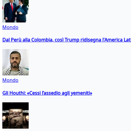
Mondo
Dal Perù alla Colombia, così Trump ridisegna l'America Lat
Mondo
Gli Houthi: «Cessi l’assedio agli yemeniti»