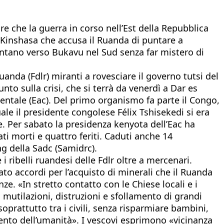
re che la guerra in corso nell’Est della Repubblica
 Kinshasa che accusa il Ruanda di puntare a
puntano verso Bukavu nel Sud senza far mistero di
anda (Fdlr) miranti a rovesciare il governo tutsi del
to sulla crisi, che si terrà da venerdì a Dar es
ientale (Eac). Del primo organismo fa parte il Congo,
ale il presidente congolese Félix Tshisekedi si era
e. Per sabato la presidenza kenyota dell’Eac ha
ti morti e quattro feriti. Caduti anche 14
ng della Sadc (Samidrc).
ribelli ruandesi delle Fdlr oltre a mercenari.
ato accordi per l’acquisto di minerali che il Ruanda
ze. «In stretto contatto con le Chiese locali e i
 mutilazioni, distruzioni e sfollamento di grandi
prattutto tra i civili, senza risparmiare bambini,
nto dell’umanità». I vescovi esprimono «vicinanza