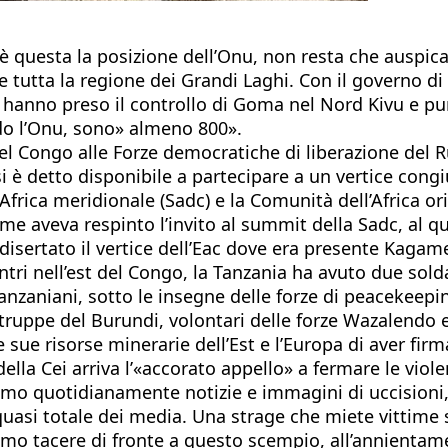
 è questa la posizione dell’Onu, non resta che auspica
tutta la regione dei Grandi Laghi. Con il governo di
che hanno preso il controllo di Goma nel Nord Kivu e 
ndo l’Onu, sono» almeno 800».
el Congo alle Forze democratiche di liberazione del Ru
è detto disponibile a partecipare a un vertice congiun
Africa meridionale (Sadc) e la Comunità dell’Africa or
e aveva respinto l’invito al summit della Sadc, al qu
 disertato il vertice dell’Eac dove era presente Kagam
tri nell’est del Congo, la Tanzania ha avuto due solda
tanzaniani, sotto le insegne delle forze di peacekeepi
uppe del Burundi, volontari delle forze Wazalendo e i 
 sue risorse minerarie dell’Est e l’Europa di aver firm
la Cei arriva l’«accorato appello» a fermare le violen
viamo quotidianamente notizie e immagini di uccisioni,
uasi totale dei media. Una strage che miete vittime so
o tacere di fronte a questo scempio, all’annientame