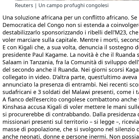
Reuters | Un campo profughi congolesi
Una soluzione africana per un conflitto africano. Se
Democratica del Congo non si estenda a coinvolgere 
destabilizzarlo sponsorizzando i ribelli dell’M23, 
voler marciare sulla capitale. Mentre i morti, seco
E con Kigali che, a sua volta, denuncia il sostegno d
presidente Paul Kagame. La novità è che il Ruanda si 
Salaam in Tanzania, fra la Comunità di sviluppo dell’
del secondo anche il Ruanda. Nei giorni scorsi Kagam
collegato in video. D’altra parte, quest’ultimo aveva
annunciato la presenza di entrambi. Nei recenti scon
sudafricani e 3 soldati del Malawi presenti, come i 
A fianco dell’esercito congolese combattono anche tr
Kinshasa accusa Kigali di voler mettere le mani sulle
si procurerebbe di contrabbando. Dalla presidenza del
missionari presenti sul territorio – si legge –, rice
masse di popolazione, che si svolgono nel silenzio q
anche neonati, donne e persone inermi. Non possiam