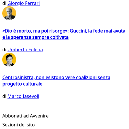
di
Giorgio Ferrari
«Dio è morto, ma poi risorge»: Guccini, la fede mai avuta
e la speranza sempre coltivata
di
Umberto Folena
Centrosinistra, non esistono vere coalizioni senza
progetto culturale
di
Marco Iasevoli
Abbonati ad Avvenire
Sezioni del sito