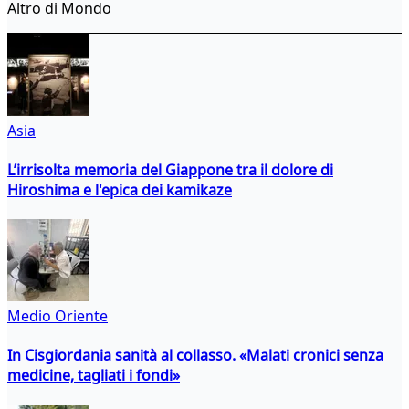
Altro di Mondo
Asia
L’irrisolta memoria del Giappone tra il dolore di
Hiroshima e l'epica dei kamikaze
Medio Oriente
In Cisgiordania sanità al collasso. «Malati cronici senza
medicine, tagliati i fondi»