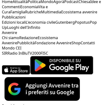
Home
Attualità
Politica
Mondo
Agorà
Podcast
Chiesa
Idee e
Commenti
Economia
Vita e
Cura
Famiglia
Rubriche
Multimedia
Ecosistema avvenire
Pubblicazioni
Edizioni locali
L'economia civile
Gutenberg
Popotus
Pop
Up
Luoghi dell'Infinito
Avvenire
Chi siamo
Redazione
Ecosistema
Avvenire
Pubblicità
Fondazione Avvenire
Shop
Contatti
Mondo CEI
SIR
Radio InBlu
TV2000
FISC