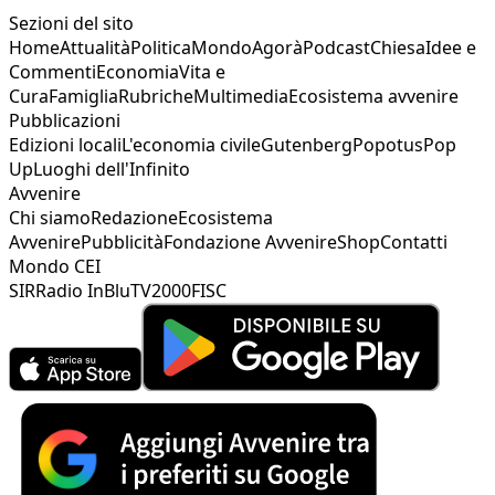
Sezioni del sito
Home
Attualità
Politica
Mondo
Agorà
Podcast
Chiesa
Idee e
Commenti
Economia
Vita e
Cura
Famiglia
Rubriche
Multimedia
Ecosistema avvenire
Pubblicazioni
Edizioni locali
L'economia civile
Gutenberg
Popotus
Pop
Up
Luoghi dell'Infinito
Avvenire
Chi siamo
Redazione
Ecosistema
Avvenire
Pubblicità
Fondazione Avvenire
Shop
Contatti
Mondo CEI
SIR
Radio InBlu
TV2000
FISC