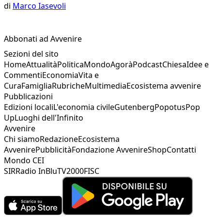
di
Marco Iasevoli
Abbonati ad Avvenire
Sezioni del sito
Home
Attualità
Politica
Mondo
Agorà
Podcast
Chiesa
Idee e
Commenti
Economia
Vita e
Cura
Famiglia
Rubriche
Multimedia
Ecosistema avvenire
Pubblicazioni
Edizioni locali
L'economia civile
Gutenberg
Popotus
Pop
Up
Luoghi dell'Infinito
Avvenire
Chi siamo
Redazione
Ecosistema
Avvenire
Pubblicità
Fondazione Avvenire
Shop
Contatti
Mondo CEI
SIR
Radio InBlu
TV2000
FISC