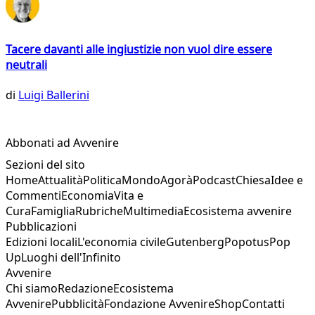
Tacere davanti alle ingiustizie non vuol dire essere
neutrali
di
Luigi Ballerini
Abbonati ad Avvenire
Sezioni del sito
Home
Attualità
Politica
Mondo
Agorà
Podcast
Chiesa
Idee e
Commenti
Economia
Vita e
Cura
Famiglia
Rubriche
Multimedia
Ecosistema avvenire
Pubblicazioni
Edizioni locali
L'economia civile
Gutenberg
Popotus
Pop
Up
Luoghi dell'Infinito
Avvenire
Chi siamo
Redazione
Ecosistema
Avvenire
Pubblicità
Fondazione Avvenire
Shop
Contatti