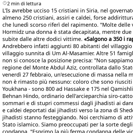
2 min di lettura
L'Is avrebbe ucciso 15 cristiani in Siria, nel governat
almeno 250 cristiani, assiri e caldei, forse addiritt
che lunedì scorso riferì del rapimento. "Molte delle v
Hormidz una donna è stata decapitata, mentre due uo
subite dalle altre dodici vittime.
«Salgono a 350 i rap
Andrebbero infatti aggiunti 80 abitanti del villaggio 
villaggio sunnita di Um Al-Masamier. Altre 51 famigl
non si conosce la posizione precisa: "Non sappiamo -
regione del Monte Abdul Aziz, controllata dallo Sta
venerdì 27 febbraio, un'esecuzione di massa nella m
non è rimasto più nessuno: coloro che sono riusciti 
Youkhana - sono 800 ad Hassake e 175 nel Qamishli
Behnan Hindo, ordinario dell'arcieparchia siro-catto
sommari e di stupri commessi dagli jihadisti ai danni
e caldei deportati dai jihadisti verso la zona di She
jihadisti stanno festeggiando. Noi cerchiamo di att
Stato islamico. Siamo preoccupati per la sorte degli
condanna. "Esprimo la più ferma condanna delle viol