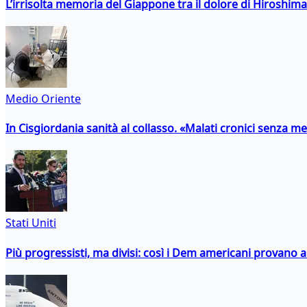
L’irrisolta memoria del Giappone tra il dolore di Hiroshima
Medio Oriente
In Cisgiordania sanità al collasso. «Malati cronici senza med
Stati Uniti
Più progressisti, ma divisi: così i Dem americani provano a 