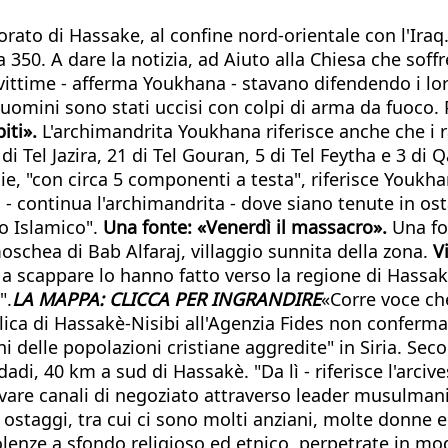
orato di Hassake, al confine nord-orientale con l'Iraq.
ura 350. A dare la notizia, ad Aiuto alla Chiesa che so
ittime - afferma Youkhana - stavano difendendo i loro v
mini sono stati uccisi con colpi di arma da fuoco. P
iti».
L'archimandrita Youkhana riferisce anche che i 
di Tel Jazira, 21 di Tel Gouran, 5 di Tel Feytha e 3 di
ie, "con circa 5 componenti a testa", riferisce Youkh
 continua l'archimandrita - dove siano tenute in osta
to Islamico".
Una fonte: «Venerdì il massacro».
Una fon
oschea di Bab Alfaraj, villaggio sunnita della zona.
V
a scappare lo hanno fatto verso la regione di Hassake 
".
LA MAPPA: CLICCA PER INGRANDIRE
«Corre voce che
lica di Hassakè-Nisibi all'Agenzia Fides non conferma
 delle popolazioni cristiane aggredite" in Siria. Secon
ddadi, 40 km a sud di Hassakè. "Da lì - riferisce l'arc
ivare canali di negoziato attraverso leader musulmani
 ostaggi, tra cui ci sono molti anziani, molte donne e
enze a sfondo religioso ed etnico, perpetrate in modo