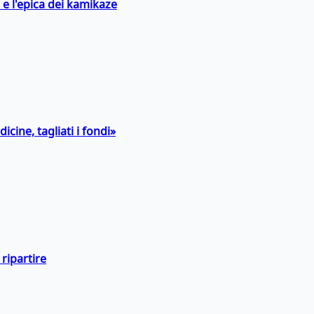
 e l'epica dei kamikaze
icine, tagliati i fondi»
ripartire