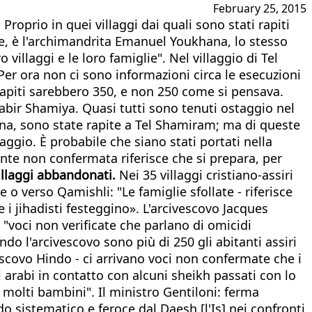
February 25, 2015
 Proprio in quei villaggi dai quali sono stati rapiti
ffre, è l'archimandrita Emanuel Youkhana, lo stesso
illaggi e le loro famiglie". Nel villaggio di Tel
er ora non ci sono informazioni circa le esecuzioni
rapiti sarebbero 350, e non 250 come si pensava.
 Qabir Shamiya. Quasi tutti sono tenuti ostaggio nel
ana, sono state rapite a Tel Shamiram; ma di queste
ggio. È probabile che siano stati portati nella
te non confermata riferisce che si prepara, per
illaggi abbandonati.
Nei 35 villaggi cristiano-assiri
o verso Qamishli: "Le famiglie sfollate - riferisce
 i jihadisti festeggino». L'arcivescovo Jacques
 "voci non verificate che parlano di omicidi
do l'arcivescovo sono più di 250 gli abitanti assiri
ivescovo Hindo - ci arrivano voci non confermate che i
 arabi in contatto con alcuni sheikh passati con lo
 molti bambini". Il ministro Gentiloni: ferma
 sistematico e feroce dal Daesh [l'Is] nei confronti