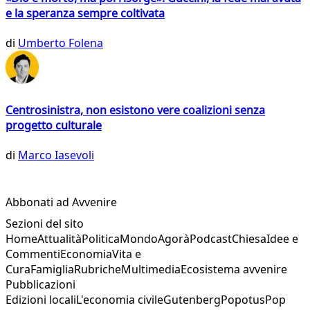
e la speranza sempre coltivata
di
Umberto Folena
Centrosinistra, non esistono vere coalizioni senza
progetto culturale
di
Marco Iasevoli
Abbonati ad Avvenire
Sezioni del sito
Home
Attualità
Politica
Mondo
Agorà
Podcast
Chiesa
Idee e
Commenti
Economia
Vita e
Cura
Famiglia
Rubriche
Multimedia
Ecosistema avvenire
Pubblicazioni
Edizioni locali
L'economia civile
Gutenberg
Popotus
Pop