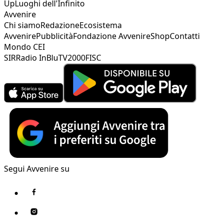
Up
Luoghi dell'Infinito
Avvenire
Chi siamo
Redazione
Ecosistema
Avvenire
Pubblicità
Fondazione Avvenire
Shop
Contatti
Mondo CEI
SIR
Radio InBlu
TV2000
FISC
Segui Avvenire su