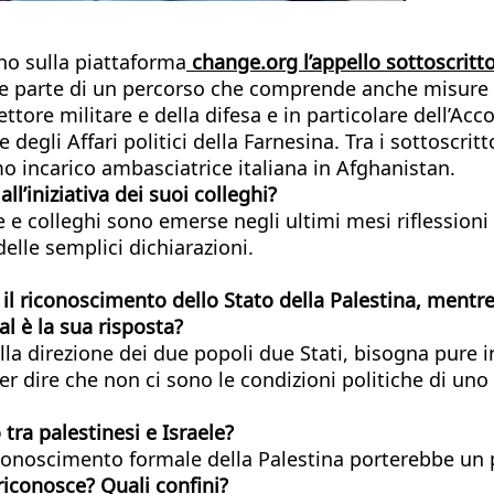
ano sulla piattaforma
change.org l’appello sottoscritto
me parte di un percorso che comprende anche misure ne
tore militare e della difesa e in particolare dell’Acco
degli Affari politici della Farnesina. Tra i sottoscritt
o incarico ambasciatrice italiana in Afghanistan.
l’iniziativa dei suoi colleghi?
 e colleghi sono emerse negli ultimi mesi riflessioni
elle semplici dichiarazioni.
il riconoscimento dello Stato della Palestina, mentre 
al
è la sua risposta?
ella direzione dei due popoli due Stati, bisogna pure
 per dire che non ci sono le condizioni politiche di u
tra palestinesi e Israele?
onoscimento formale della Palestina porterebbe un pic
riconosce? Quali confini?