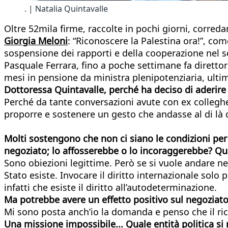
. | Natalia Quintavalle
Oltre 52mila firme, raccolte in pochi giorni, corred
Giorgia Meloni
: “Riconoscere la Palestina ora!”, co
sospensione dei rapporti e della cooperazione nel set
Pasquale Ferrara, fino a poche settimane fa direttore 
mesi in pensione da ministra plenipotenziaria, ultim
Dottoressa Quintavalle, perché ha deciso di aderire al
Perché da tante conversazioni avute con ex colleghe
proporre e sostenere un gesto che andasse al di là d
Molti sostengono che non ci siano le condizioni per 
negoziato; lo affosserebbe o lo incoraggerebbe? Qu
Sono obiezioni legittime. Però se si vuole andare n
Stato esiste. Invocare il diritto internazionale solo
infatti che esiste il diritto all’autodeterminazione.
Ma potrebbe avere un effetto positivo sul negoziato 
Mi sono posta anch’io la domanda e penso che il ric
Una missione impossibile... Quale entità politica si 