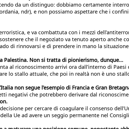
artendo da un distinguo: dobbiamo certamente interro
giordania, ndr), e non possiamo aspettare che i confi
roristica, e va combattuta con i mezzi dell’antiter
sostenere che il negoziato va tenuto aperto anche con
o di rinnovarsi e di prendere in mano la situazione. Ma
la Palestina. Non si tratta di pionierismo, dunque...
nta al riconoscimento arrivi ora dall’interno di Paesi 
are lo stallo attuale, che poi in realtà non è uno st
L’Italia non segue l’esempio di Francia e Gran Bretagn
etti negativi che potrebbero derivare dal riconoscimen
ron.
ecisione per cercare di coagulare il consenso dell’U
e della Ue ad avere un seggio permanente nel Consiglio
e a maturare una posizione comune, nonostante abbia 