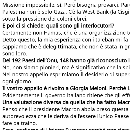
Missione impossibile, sì. Però bisogna provarci. P
Palestina non è solo Gaza. C’è la West Bank (la Cis
sotto la pressione dei coloni ebrei.
E poi ci si chiede: quali sono gli interlocutori?
Certamente non Hamas, che è una organizzazione ter
Detto questo, la mia esperienza con i taleban mi fa 
sappiamo che è delegittimata, che non è stata in grad
sono loro.
Dei 192 Paesi dell’Onu, 148 hanno
già riconosciuto 
No, non siamo pionieri, ma è significativo che la spi
Nel nostro appello esprimiamo il desiderio di super
ogni giorno.
Il vostro appello è rivolto a Giorgia Meloni. Perché 
Evidentemente il governo italiano ritiene che gli eff
Una valutazione diversa da quella che ha fatto Mac
Penso che il presidente Macron abbia preso questa d
autorevolezza che le deriva dall’essere l’unico Paes
fare da traino.
Ecco, parliamo di Unione Europea: perché non riesc