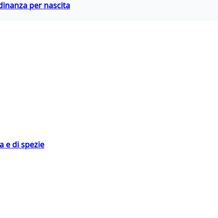
adinanza per nascita
 e di spezie