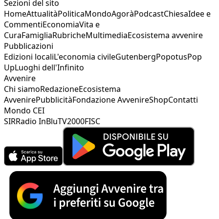
Sezioni del sito
Home
Attualità
Politica
Mondo
Agorà
Podcast
Chiesa
Idee e
Commenti
Economia
Vita e
Cura
Famiglia
Rubriche
Multimedia
Ecosistema avvenire
Pubblicazioni
Edizioni locali
L'economia civile
Gutenberg
Popotus
Pop
Up
Luoghi dell'Infinito
Avvenire
Chi siamo
Redazione
Ecosistema
Avvenire
Pubblicità
Fondazione Avvenire
Shop
Contatti
Mondo CEI
SIR
Radio InBlu
TV2000
FISC