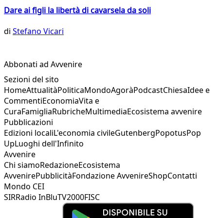
Dare ai figli la libertà di cavarsela da soli
di
Stefano Vicari
Abbonati ad Avvenire
Sezioni del sito
Home
Attualità
Politica
Mondo
Agorà
Podcast
Chiesa
Idee e
Commenti
Economia
Vita e
Cura
Famiglia
Rubriche
Multimedia
Ecosistema avvenire
Pubblicazioni
Edizioni locali
L'economia civile
Gutenberg
Popotus
Pop
Up
Luoghi dell'Infinito
Avvenire
Chi siamo
Redazione
Ecosistema
Avvenire
Pubblicità
Fondazione Avvenire
Shop
Contatti
Mondo CEI
SIR
Radio InBlu
TV2000
FISC