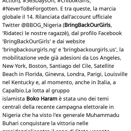
Action), #365DaysOn, #ChibokGirls,
#NeverToBeForgotten. E tra queste, la marcia
globale il 14. Rilanciata dall'account ufficiale
Twitter @BBOG_Nigeria (
BringBackOurGirls
,
'Ridateci le nostre ragazzè), dal profilo Facebook
'BringBackOurGirls' e dai website
'bringbackourgirls.ng' e 'bringbackourgirls.us', la
mobilitazione vede già adesioni da Los Angeles,
New York, Boston, Santiago del Cile, Satellite
Beach in Florida, Ginevra, Londra, Parigi, Louisville
nel Kentucky e, al momento, anche in Italia, a
Capalbio.La lotta al gruppo
islamista
Boko Haram
è stata uno dei temi
centrali della recente campagna elettorale in
Nigeria che ha visto l'ex generale Muhammadu
Buhari conquistare la vittoria nelle