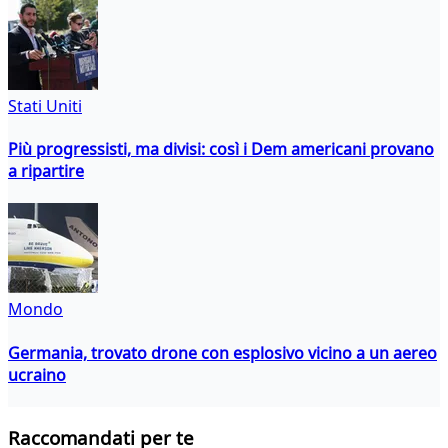
Stati Uniti
Più progressisti, ma divisi: così i Dem americani provano
a ripartire
Mondo
Germania, trovato drone con esplosivo vicino a un aereo
ucraino
Raccomandati per te