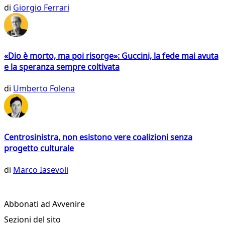
di
Giorgio Ferrari
«Dio è morto, ma poi risorge»: Guccini, la fede mai avuta
e la speranza sempre coltivata
di
Umberto Folena
Centrosinistra, non esistono vere coalizioni senza
progetto culturale
di
Marco Iasevoli
Abbonati ad Avvenire
Sezioni del sito