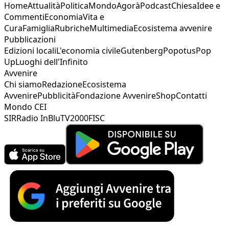
Home
Attualità
Politica
Mondo
Agorà
Podcast
Chiesa
Idee e
Commenti
Economia
Vita e
Cura
Famiglia
Rubriche
Multimedia
Ecosistema avvenire
Pubblicazioni
Edizioni locali
L'economia civile
Gutenberg
Popotus
Pop
Up
Luoghi dell'Infinito
Avvenire
Chi siamo
Redazione
Ecosistema
Avvenire
Pubblicità
Fondazione Avvenire
Shop
Contatti
Mondo CEI
SIR
Radio InBlu
TV2000
FISC