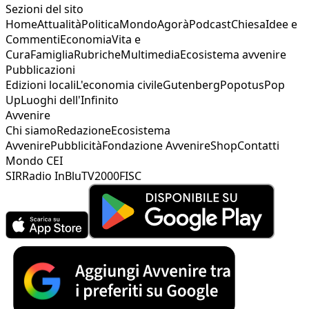
Sezioni del sito
Home
Attualità
Politica
Mondo
Agorà
Podcast
Chiesa
Idee e
Commenti
Economia
Vita e
Cura
Famiglia
Rubriche
Multimedia
Ecosistema avvenire
Pubblicazioni
Edizioni locali
L'economia civile
Gutenberg
Popotus
Pop
Up
Luoghi dell'Infinito
Avvenire
Chi siamo
Redazione
Ecosistema
Avvenire
Pubblicità
Fondazione Avvenire
Shop
Contatti
Mondo CEI
SIR
Radio InBlu
TV2000
FISC