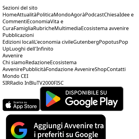
Sezioni del sito
Home
Attualità
Politica
Mondo
Agorà
Podcast
Chiesa
Idee e
Commenti
Economia
Vita e
Cura
Famiglia
Rubriche
Multimedia
Ecosistema avvenire
Pubblicazioni
Edizioni locali
L'economia civile
Gutenberg
Popotus
Pop
Up
Luoghi dell'Infinito
Avvenire
Chi siamo
Redazione
Ecosistema
Avvenire
Pubblicità
Fondazione Avvenire
Shop
Contatti
Mondo CEI
SIR
Radio InBlu
TV2000
FISC