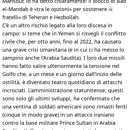
Mansour, lo ha detto chiaramente: il blocco di Bab
el-Mandab è «tra le opzioni» per sostenere «i
fratelli» di Teheran e Hezbollah.
C’è un altro rischio legato alla loro discesa in
campo: si teme che in Yemen si risvegli il conflitto
civile che, per otto anni, fino al 2022, ha causato
una grave crisi umanitaria (e in cui ci ha messo lo
zampino anche l’Arabia Saudita). I loro due missili
hanno fatto salire ulteriormente la tensione nel
Golfo che, a un mese e un giorno dall’inizio delle
ostilità, è diventato teatro quotidiano di attacchi
incrociati. L’amministrazione statunitense, questi
sono solo gli ultimi sviluppi, ha confermato che
una ventina di soldati americani sono rimasti feriti
(cinque in modo grave) in un attacco iraniano
contro la base militare Prince Sultan in Arabia