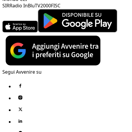
SIR
Radio InBlu
TV2000
FISC
Segui Avvenire su