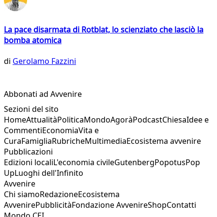
La pace disarmata di Rotblat, lo scienziato che lasciò la
bomba atomica
di
Gerolamo Fazzini
Abbonati ad Avvenire
Sezioni del sito
Home
Attualità
Politica
Mondo
Agorà
Podcast
Chiesa
Idee e
Commenti
Economia
Vita e
Cura
Famiglia
Rubriche
Multimedia
Ecosistema avvenire
Pubblicazioni
Edizioni locali
L'economia civile
Gutenberg
Popotus
Pop
Up
Luoghi dell'Infinito
Avvenire
Chi siamo
Redazione
Ecosistema
Avvenire
Pubblicità
Fondazione Avvenire
Shop
Contatti
Mondo CEI